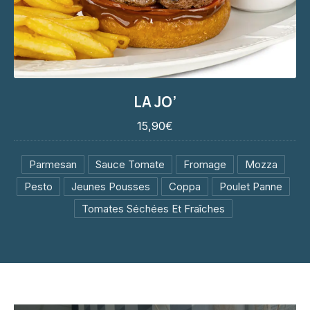
LA JO’
LA JO’
15,90€
15,90€
PREVIOUS
NE
Parmesan
Sauce Tomate
Fromage
Mozza
Pesto
Jeunes Pousses
Coppa
Poulet Panne
Tomates Séchées Et Fraîches