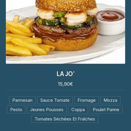
PREVIOUS
NE
LA JO’
LA JO’
15,90€
15,90€
Parmesan
Sauce Tomate
Fromage
Mozza
Pesto
Jeunes Pousses
Coppa
Poulet Panne
Tomates Séchées Et Fraîches