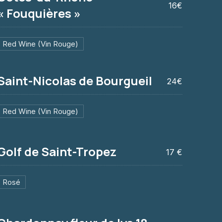
16€
« Fouquières »
Red Wine (Vin Rouge)
Fouquières »
Saint-Nicolas de Bourgueil
24€
Red Wine (Vin Rouge)
ourgueil
Golf de Saint-Tropez
17 €
NE
Rosé
ez