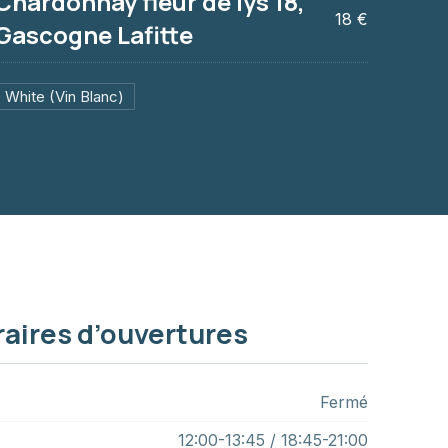
Chardonnay fleur de lys 18,
18 €
Gascogne Lafitte
White (Vin Blanc)
e lys 18, Gascogne Lafitte
aires d’ouvertures
Fermé
12:00-13:45 / 18:45-21:00