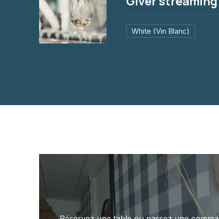
Giver streaming
White (Vin Blanc)
Giver streaming
23 €
Réservez une table ou passez une comma