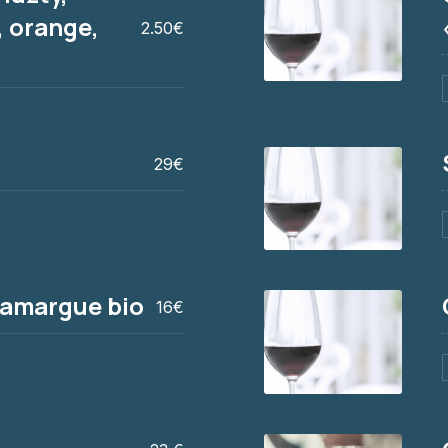
, orange,
2.50€
, orange, Perrier
Côtes-du-Rhône « 
16€
29€
Saint-Nicolas de B
24€
Camargue bio
16€
Golf de Saint-Trop
17 €