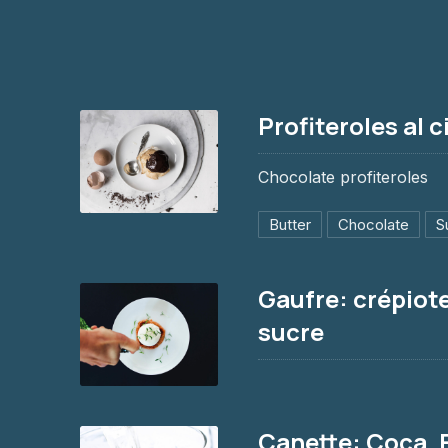
Profiteroles al 
Chocolate profiteroles
Butter
Chocolate
S
Profiteroles al cioccolato
$8.95
Gaufre: crépiote
sucre
Gaufre: crépiotella, miel ou sucre
4€
Canette: Coca, F