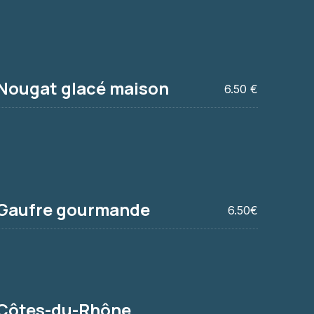
Nougat glacé maison
6.50 €
on
Gaufre gourmande
6.50€
Côtes-du-Rhône