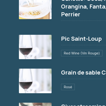
Orangina, Fanta
Perrier
Canette: Coca, Fiuzty, Orangina, Fanta
2.50€
Pic Saint-Loup
Red Wine (Vin Rouge)
Pic Saint-Loup
29€
Grain de sable 
PREVIOUS
Rosé
Grain de sable Camargue bio
16€