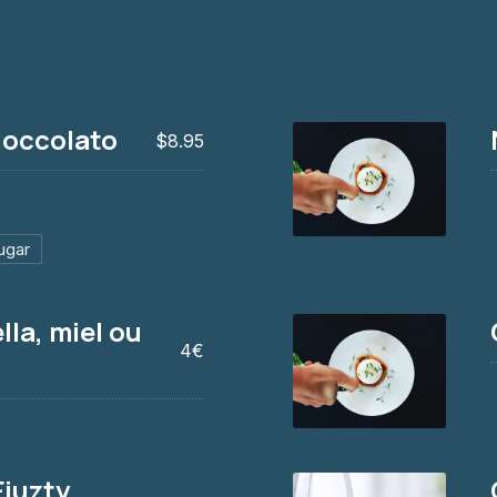
cioccolato
$8.95
ugar
Nougat glacé mais
6.50 €
lla, miel ou
4€
Gaufre gourmande
6.50€
iuzty,