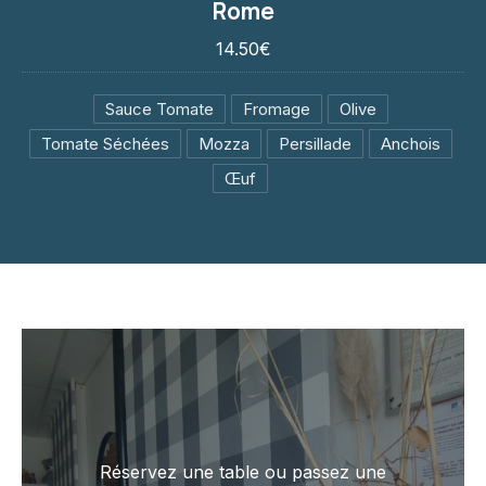
Rome
14.50€
14.50€
Sauce Tomate
Fromage
Olive
Tomate Séchées
Mozza
Persillade
Anchois
Œuf
PREVIOUS
NE
Réservez une table ou passez une