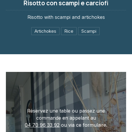
Risotto con scampi e carciofi
Risotto with scampi and artichokes
Artichokes
Rice
Scampi
PREVIOUS
NE
Réservez une table ou passez une
commande en appelant au
04 70 96 33 92
ou via ce formulaire.