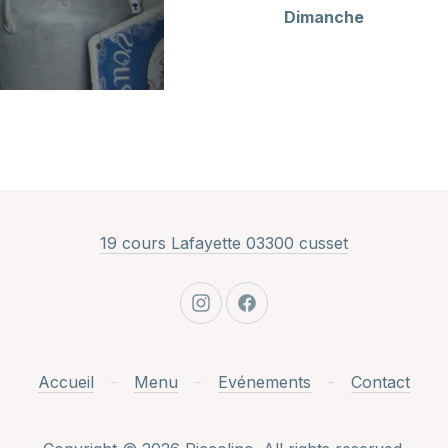
Dimanche
New Window
19 cours Lafayette 03300 cusset
New Window
New Window
Accueil
Menu
Evénements
Contact