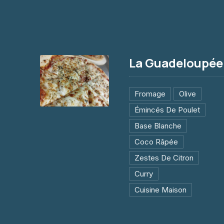
La Guadeloupé
Fromage
Olive
Émincés De Poulet
La Guadeloupéenne
Base Blanche
14.50€
Coco Râpée
Zestes De Citron
Curry
Cuisine Maison