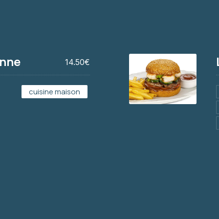
enne
14.50€
cuisine maison
LE GUADELOUPE
15,90€